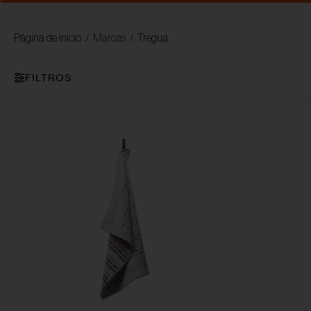
PRODUCTOS
MARCAS
MORADA HOME STORIES
Página de inicio
Marcas
Tregua
/
/
FILTROS