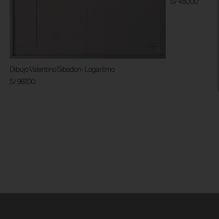
S/ 450.00
Dibujo Valentino Sibadon- Logaritmo
S/ 987.00