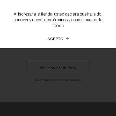
S/ 450.00
Al ingresar a la tienda, usted declara que ha leído,
conocer y acepta los
términos y condiciones
de la
tienda
ACEPTO
Ver más productos
mostrando 8 de 17 productos