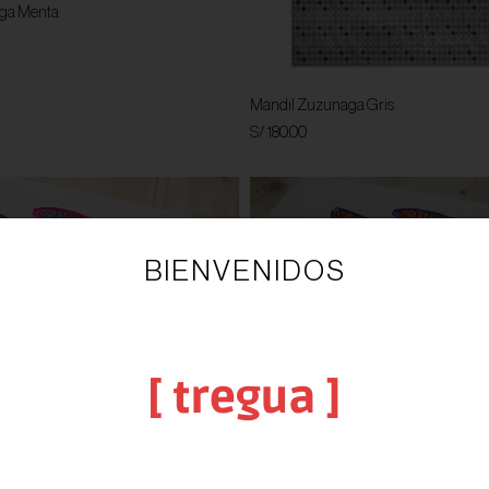
ga Menta
Mandil Zuzunaga Gris
S/ 180.00
BIENVENIDOS
A LA TIENDA DE
Grabado Anna Ruiz - Somos Salmone
iz - Salmones II